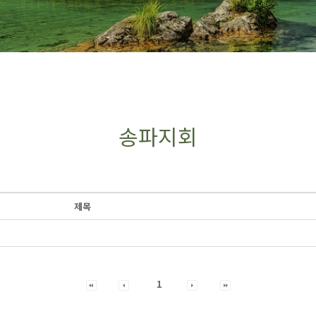
송파지회
제목
1