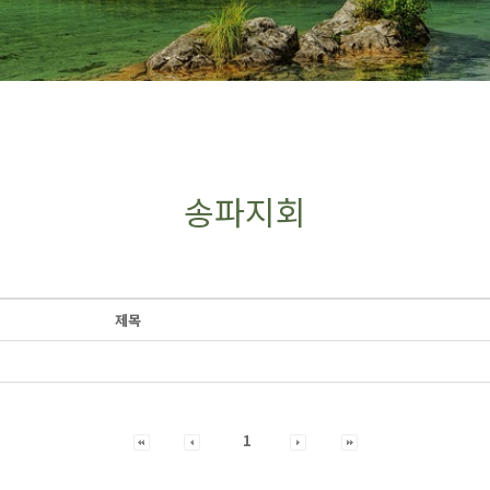
송파지회
제목
1