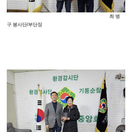
최 병
구 봉사단/부단장