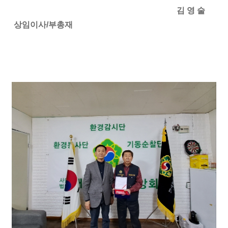
김 영 술
상임이사/부총재