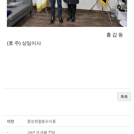
홍 갑 동
(효 주) 상임이사
목록
이전
중앙회활동수리중
-
24년 감사패 전달