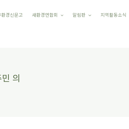
부환경신문고
새환경연합회
알림판
지역활동소식
주민 의