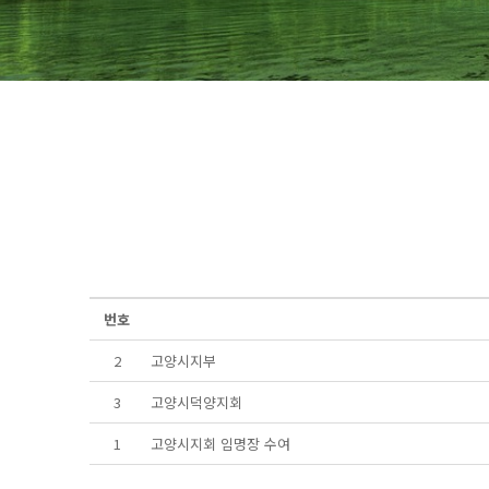
번호
2
고양시지부
3
고양시덕양지회
1
고양시지회 임명장 수여