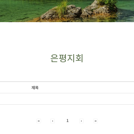
은평지회
제목
1